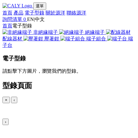
選單
首頁
產品
電子型錄
關於源洋
聯絡源洋
詢問清單
0
EN
|
中文
首頁
電子型錄
非絕緣端子
絕緣端子
配線器材
壓著鉗
端子組合
端
子台
電子型錄
請點擊下方圖片，瀏覽我們的型錄。
型錄頁面
×
‹
›