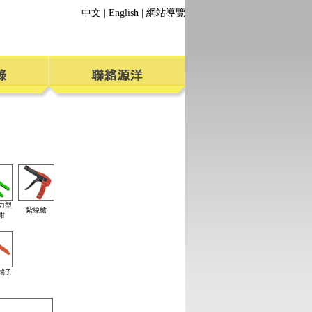
中文
|
English
|
網站導覽
力型
紮線槍
鉗
端子