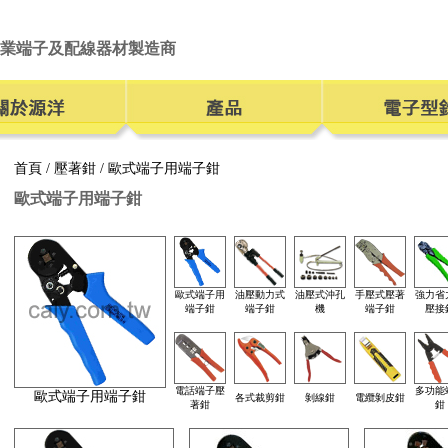
業端子及配線器材製造商
首頁
/
壓著鉗
/ 歐式端子用端子鉗
歐式端子用端子鉗
歐式端子用
油壓動力式
油壓式沖孔
手壓式壓著
強力省
端子鉗
端子鉗
機
端子鉗
壓接
電話端子壓
多功能
歐式端子用端子鉗
各式裁剪鉗
剝線鉗
電纜剝皮鉗
著鉗
鉗