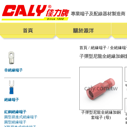
專業端子及配線器材製造商
首頁
/
絕緣端子
/
全絕緣端
子彈型尼龍全絕緣加銅套
子彈型尼龍全絕緣加銅
套端子 (母)