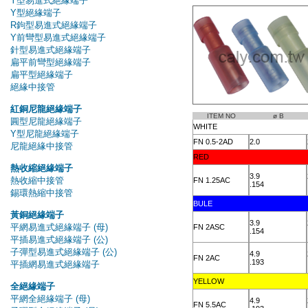
ITEM NO
ø B