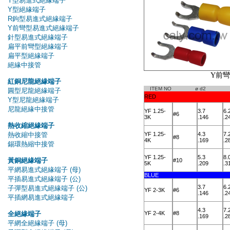
Y前
ITEM NO
ø d2