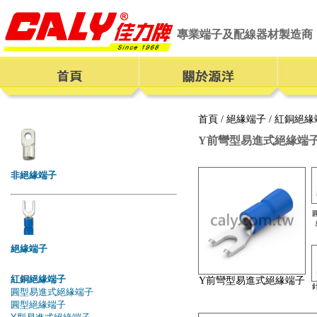
專業端子及配線器材製造商
首頁
/
絕緣端子
/
紅銅絕緣
Y前彎型易進式絕緣端
Y前彎型易進式絕緣端子