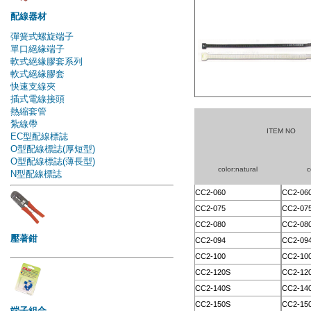
ITEM NO
color:natural
c