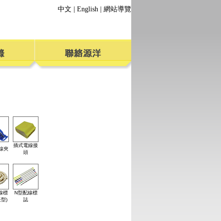
中文
|
English
|
網站導覽
插式電線接
線夾
頭
線標
N型配線標
型)
誌