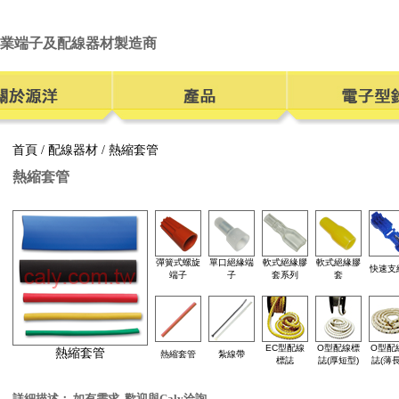
業端子及配線器材製造商
首頁
/
配線器材
/ 熱縮套管
熱縮套管
彈簧式螺旋
單口絕緣端
軟式絕緣膠
軟式絕緣膠
快速支
端子
子
套系列
套
EC型配線
O型配線標
O型配
熱縮套管
熱縮套管
紮線帶
標誌
誌(厚短型)
誌(薄長
詳細描述： 如有需求, 歡迎與Caly洽詢。